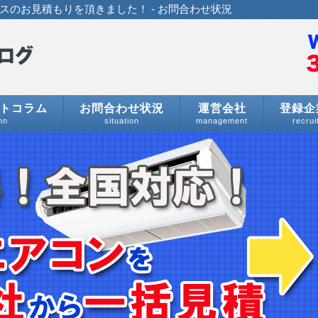
のお見積もりを頂きました！ - お問合わせ状況
トコラム
お問合わせ状況
運営会社
登録企
mn
situation
management
recrui