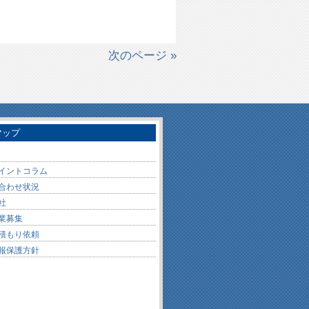
次のページ »
マップ
イントコラム
合わせ状況
社
業募集
積もり依頼
報保護方針