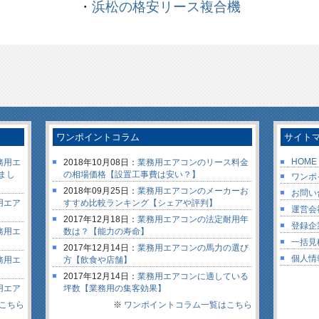
・
浜松の格安リース複合機
ワンポイントコラム
サイト
HOME
務用エ
2018年10月08日：
業務用エアコンのリース料金
まし
の相場価格【設置工事費は安い？】
ワンポ
2018年09月25日：
業務用エアコンのメーカーお
お問い
用エア
すすめ比較ランキング【シェアや評判】
運営会
2017年12月18日：
業務用エアコンの法定耐用年
登録企
務用エ
数は？【能力の寿命】
一括見
2017年12月14日：
業務用エアコンの馬力の選び
個人情
務用エ
方【飲食や店舗】
2017年12月14日：
業務用エアコンに適している
用エア
坪数【業務用の集客効果】
した！
こちら
2017年12月13日：
※
ワンポイントコラム一覧はこちら
業務用エアコンのリースのメ
用エア
リット【分割や保険】